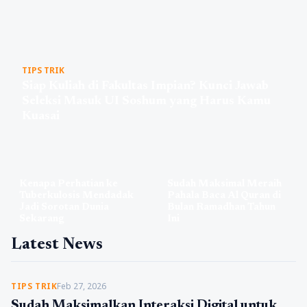
TIPS TRIK
Siap Kuliah di Fakultas Impian? Kunci Jawab
Seleksi Masuk UI Soshum yang Harus Kamu
Kuasai
Kenapa Perhatian ke
Sudah Maksimal Meraih
Tuberkulosis Mendadak
Pahala Baca Al Quran di
Jadi Sorotan Dunia
Bulan Ramadhan Tahun
Sekarang
Ini
Latest News
TIPS TRIK
Feb 27, 2026
Sudah Maksimalkan Interaksi Digital untuk