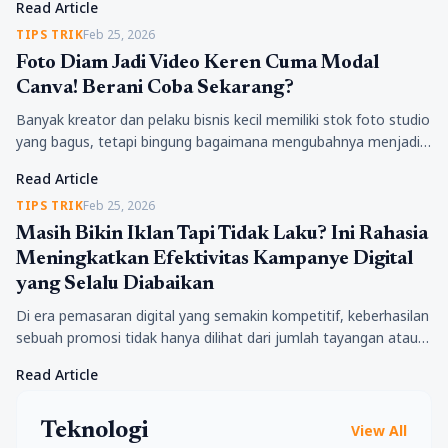
Read Article
menuntut setiap mahasiswa…
TIPS TRIK
Feb 25, 2026
Foto Diam Jadi Video Keren Cuma Modal
Canva! Berani Coba Sekarang?
Banyak kreator dan pelaku bisnis kecil memiliki stok foto studio
yang bagus, tetapi bingung bagaimana mengubahnya menjadi
konten video yang lebih hidup. Padahal, dengan
Read Article
memanfaatkan…
TIPS TRIK
Feb 25, 2026
Masih Bikin Iklan Tapi Tidak Laku? Ini Rahasia
Meningkatkan Efektivitas Kampanye Digital
yang Selalu Diabaikan
Di era pemasaran digital yang semakin kompetitif, keberhasilan
sebuah promosi tidak hanya dilihat dari jumlah tayangan atau
like, tetapi lebih pada efektivitas kampanye digital secara…
Read Article
Teknologi
View All