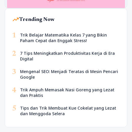
trending_up
Trending Now
1
Trik Belajar Matematika Kelas 7 yang Bikin
Paham Cepat dan Enggak Stress!
2
7 Tips Meningkatkan Produktivitas Kerja di Era
Digital
3
Mengenal SEO: Menjadi Teratas di Mesin Pencari
Google
4
Trik Ampuh Memasak Nasi Goreng yang Lezat
dan Praktis
5
Tips dan Trik Membuat Kue Cokelat yang Lezat
dan Menggoda Selera