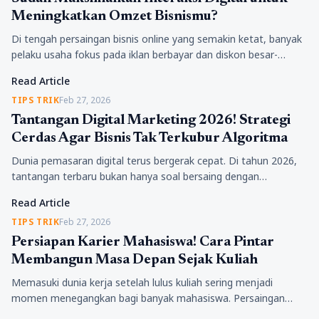
Meningkatkan Omzet Bisnismu?
Di tengah persaingan bisnis online yang semakin ketat, banyak
pelaku usaha fokus pada iklan berbayar dan diskon besar-
besaran. Padahal, ada satu strategi yang sering diabaikan…
Read Article
TIPS TRIK
Feb 27, 2026
Tantangan Digital Marketing 2026! Strategi
Cerdas Agar Bisnis Tak Terkubur Algoritma
Dunia pemasaran digital terus bergerak cepat. Di tahun 2026,
tantangan terbaru bukan hanya soal bersaing dengan
kompetitor, tetapi bagaimana sebuah brand mampu bertahan
Read Article
ketika teknologi…
TIPS TRIK
Feb 27, 2026
Persiapan Karier Mahasiswa! Cara Pintar
Membangun Masa Depan Sejak Kuliah
Memasuki dunia kerja setelah lulus kuliah sering menjadi
momen menegangkan bagi banyak mahasiswa. Persaingan
yang ketat dan tuntutan industri yang semakin kompleks