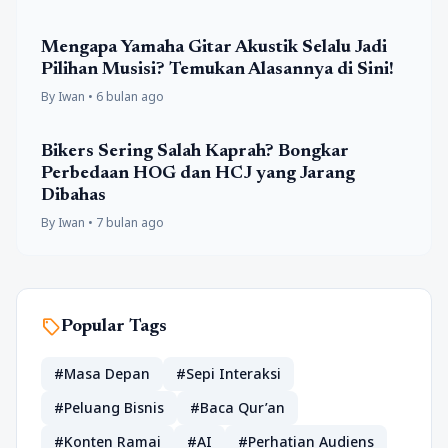
Mengapa Yamaha Gitar Akustik Selalu Jadi
Pilihan Musisi? Temukan Alasannya di Sini!
By Iwan • 6 bulan ago
Bikers Sering Salah Kaprah? Bongkar
Perbedaan HOG dan HCJ yang Jarang
Dibahas
By Iwan • 7 bulan ago
sell
Popular Tags
#Masa Depan
#Sepi Interaksi
#Peluang Bisnis
#Baca Qur’an
#Konten Ramai
#AI
#Perhatian Audiens