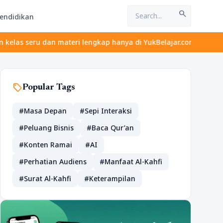
search
endidikan
 dan materi lengkap hanya di YukBelajar.com. Mulai langkah sukse
sell
Popular Tags
#Masa Depan
#Sepi Interaksi
#Peluang Bisnis
#Baca Qur’an
#Konten Ramai
#AI
#Perhatian Audiens
#Manfaat Al-Kahfi
#Surat Al-Kahfi
#Keterampilan