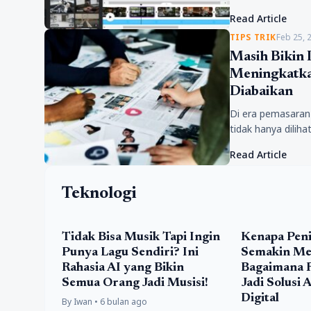
Padahal, dengan
Read Article
TIPS TRIK
Feb 25, 
Masih Bikin I
Meningkatkan
Diabaikan
Di era pemasaran 
tidak hanya diliha
kampanye digital
Read Article
Teknologi
Tidak Bisa Musik Tapi Ingin
Kenapa Peni
Punya Lagu Sendiri? Ini
Semakin Mer
Rahasia AI yang Bikin
Bagaimana 
Semua Orang Jadi Musisi!
Jadi Solusi 
Digital
By Iwan • 6 bulan ago