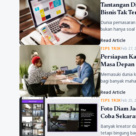
Tantangan Di
Bisnis Tak T
Dunia pemasaran d
bukan hanya soal
mampu bertahan k
Read Article
TIPS TRIK
Feb 27, 
Persiapan K
Masa Depan 
Memasuki dunia k
bagi banyak mahas
semakin komplek
Read Article
TIPS TRIK
Feb 25, 
Foto Diam Ja
Coba Sekara
Banyak kreator da
tetapi bingung b