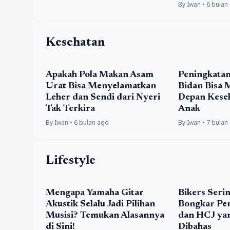
By Iwan • 6 bulan
Kesehatan
Apakah Pola Makan Asam
Peningkata
Urat Bisa Menyelamatkan
Bidan Bisa
Leher dan Sendi dari Nyeri
Depan Keseh
Tak Terkira
Anak
By Iwan • 6 bulan ago
By Iwan • 7 bulan
Lifestyle
Mengapa Yamaha Gitar
Bikers Seri
Akustik Selalu Jadi Pilihan
Bongkar Pe
Musisi? Temukan Alasannya
dan HCJ ya
di Sini!
Dibahas