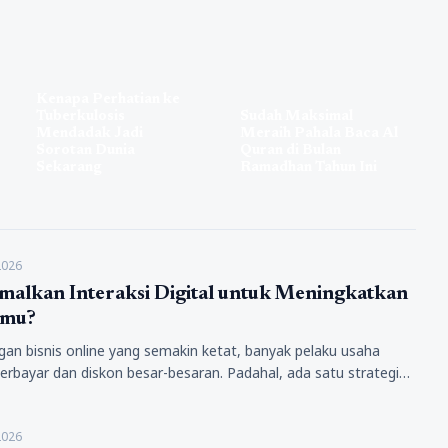
Kenapa Perhatian ke
Tuberkulosis
Sudah Maksimal
Mendadak Jadi
Meraih Pahala Baca Al
Sorotan Dunia
Quran di Bulan
Sekarang
Ramadhan Tahun Ini
2026
alkan Interaksi Digital untuk Meningkatkan
smu?
gan bisnis online yang semakin ketat, banyak pelaku usaha
berbayar dan diskon besar-besaran. Padahal, ada satu strategi
ikan…
2026