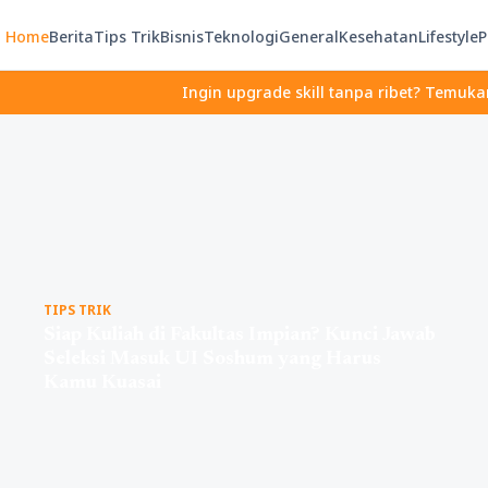
Home
Berita
Tips Trik
Bisnis
Teknologi
General
Kesehatan
Lifestyle
P
Ingin upgrade skill tanpa ribet? Temukan kelas seru
TIPS TRIK
Siap Kuliah di Fakultas Impian? Kunci Jawab
Seleksi Masuk UI Soshum yang Harus
Kamu Kuasai