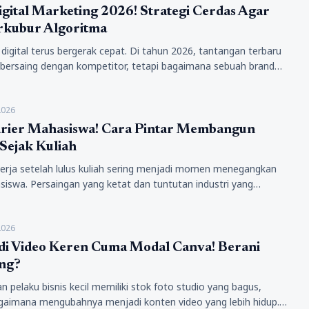
gital Marketing 2026! Strategi Cerdas Agar
erkubur Algoritma
igital terus bergerak cepat. Di tahun 2026, tantangan terbaru
 bersaing dengan kompetitor, tetapi bagaimana sebuah brand
etika teknologi…
2026
arier Mahasiswa! Cara Pintar Membangun
Sejak Kuliah
erja setelah lulus kuliah sering menjadi momen menegangkan
iswa. Persaingan yang ketat dan tuntutan industri yang
s menuntut setiap mahasiswa…
2026
di Video Keren Cuma Modal Canva! Berani
ng?
n pelaku bisnis kecil memiliki stok foto studio yang bagus,
agaimana mengubahnya menjadi konten video yang lebih hidup.