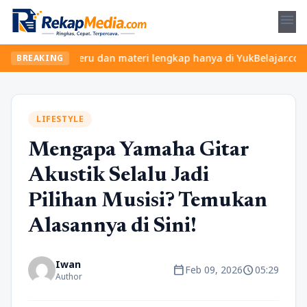
menu
an kelas seru dan materi lengkap hanya di YukBelajar.com. Mulai 
BREAKING
LIFESTYLE
Mengapa Yamaha Gitar
Akustik Selalu Jadi
Pilihan Musisi? Temukan
Alasannya di Sini!
Iwan
calendar_today
schedule
Feb 09, 2026
05:29
Author