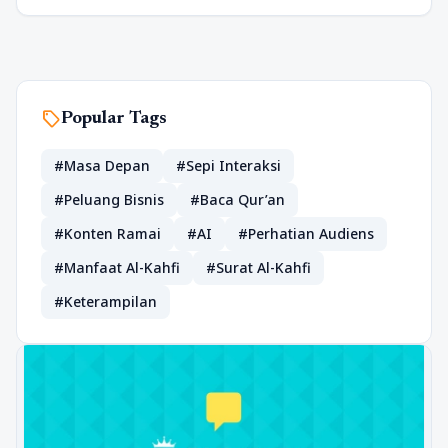
sell
Popular Tags
#Masa Depan
#Sepi Interaksi
#Peluang Bisnis
#Baca Qur’an
#Konten Ramai
#AI
#Perhatian Audiens
#Manfaat Al-Kahfi
#Surat Al-Kahfi
#Keterampilan