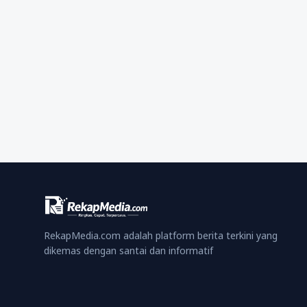
RekapMedia.com adalah platform berita terkini yang
dikemas dengan santai dan informatif