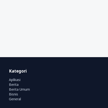
Kategori
Aplikasi
Berita
Berita Umum
Bisnis
General