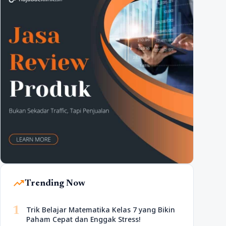
trending_up
Trending Now
1
Trik Belajar Matematika Kelas 7 yang Bikin
Paham Cepat dan Enggak Stress!