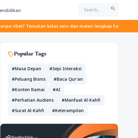
search
endidikan
ribet? Temukan kelas seru dan materi lengkap hanya di YukBelajar
sell
Popular Tags
#Masa Depan
#Sepi Interaksi
#Peluang Bisnis
#Baca Qur’an
#Konten Ramai
#AI
#Perhatian Audiens
#Manfaat Al-Kahfi
#Surat Al-Kahfi
#Keterampilan