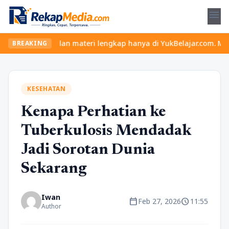
menu
s seru dan materi lengkap hanya di YukBelajar.com. Mulai langkah
BREAKING
KESEHATAN
Kenapa Perhatian ke
Tuberkulosis Mendadak
Jadi Sorotan Dunia
Sekarang
Iwan
calendar_today
schedule
Feb 27, 2026
11:55
Author