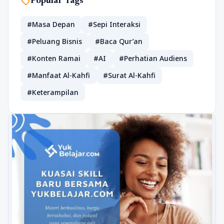
sell
Popular Tags
#Masa Depan
#Sepi Interaksi
#Peluang Bisnis
#Baca Qur’an
#Konten Ramai
#AI
#Perhatian Audiens
#Manfaat Al-Kahfi
#Surat Al-Kahfi
#Keterampilan