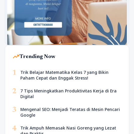
trending_up
Trending Now
1
Trik Belajar Matematika Kelas 7 yang Bikin
Paham Cepat dan Enggak Stress!
2
7 Tips Meningkatkan Produktivitas Kerja di Era
Digital
3
Mengenal SEO: Menjadi Teratas di Mesin Pencari
Google
4
Trik Ampuh Memasak Nasi Goreng yang Lezat
dan Praktis