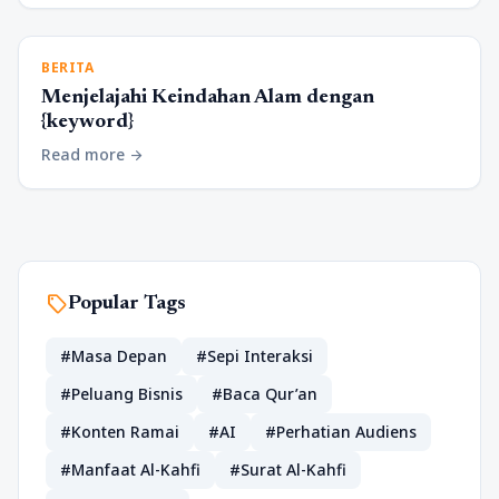
BERITA
Menjelajahi Keindahan Alam dengan
{keyword}
Read more
arrow_forward
sell
Popular Tags
#Masa Depan
#Sepi Interaksi
#Peluang Bisnis
#Baca Qur’an
#Konten Ramai
#AI
#Perhatian Audiens
#Manfaat Al-Kahfi
#Surat Al-Kahfi