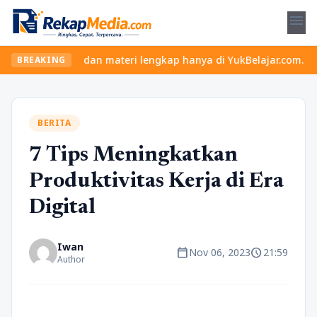
menu
elas seru dan materi lengkap hanya di YukBelajar.com. Mulai lang
BREAKING
BERITA
7 Tips Meningkatkan
Produktivitas Kerja di Era
Digital
Iwan
calendar_today
schedule
Nov 06, 2023
21:59
Author