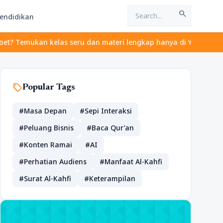
search
endidikan
kelas seru dan materi lengkap hanya di YukBelajar.com. Mulai lan
sell
Popular Tags
#Masa Depan
#Sepi Interaksi
#Peluang Bisnis
#Baca Qur’an
#Konten Ramai
#AI
#Perhatian Audiens
#Manfaat Al-Kahfi
#Surat Al-Kahfi
#Keterampilan