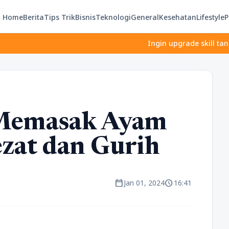
Home
Berita
Tips Trik
Bisnis
Teknologi
General
Kesehatan
Lifestyle
P
Ingin upgrade skill tanpa ribet?
 Memasak Ayam
zat dan Gurih
calendar_today
schedule
Jan 01, 2024
16:41