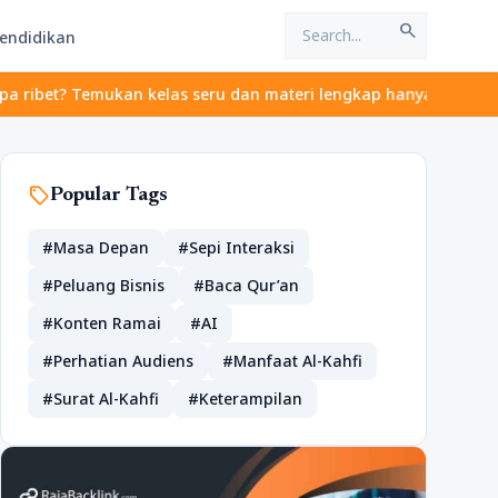
search
endidikan
 Temukan kelas seru dan materi lengkap hanya di YukBelajar.com. 
sell
Popular Tags
#Masa Depan
#Sepi Interaksi
#Peluang Bisnis
#Baca Qur’an
#Konten Ramai
#AI
#Perhatian Audiens
#Manfaat Al-Kahfi
#Surat Al-Kahfi
#Keterampilan