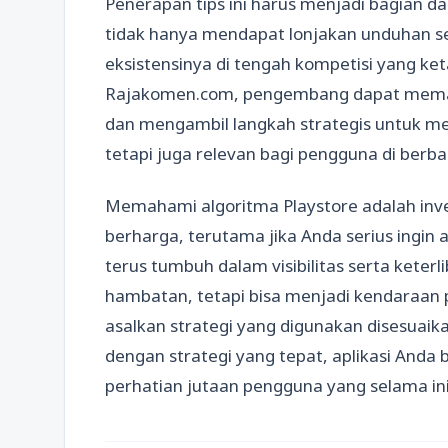
Penerapan tips ini harus menjadi bagian dar
tidak hanya mendapat lonjakan unduhan 
eksistensinya di tengah kompetisi yang ke
Rajakomen.com, pengembang dapat memaha
dan mengambil langkah strategis untuk me
tetapi juga relevan bagi pengguna di berb
Memahami algoritma Playstore adalah inv
berharga, terutama jika Anda serius ingin a
terus tumbuh dalam visibilitas serta keter
hambatan, tetapi bisa menjadi kendaraan 
asalkan strategi yang digunakan disesuaik
dengan strategi yang tepat, aplikasi Anda
perhatian jutaan pengguna yang selama ini