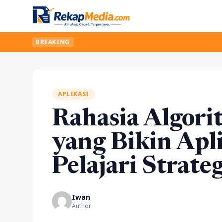
BREAKING
APLIKASI
Rahasia Algori
yang Bikin Apl
Pelajari Strate
Iwan
Author