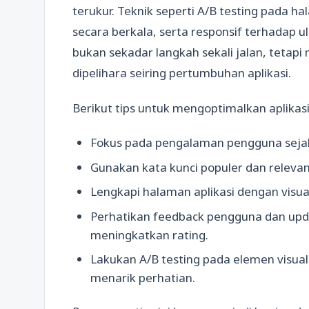
terukur. Teknik seperti A/B testing pada ha
secara berkala, serta responsif terhadap
bukan sekadar langkah sekali jalan, tetap
dipelihara seiring pertumbuhan aplikasi.
Berikut tips untuk mengoptimalkan aplikasi
Fokus pada pengalaman pengguna sejak
Gunakan kata kunci populer dan relevan 
Lengkapi halaman aplikasi dengan visua
Perhatikan feedback pengguna dan upda
meningkatkan rating.
Lakukan A/B testing pada elemen visua
menarik perhatian.