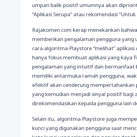
umpan balik positif umumnya akan dipriori
“Aplikasi Serupa” atau rekomendasi “Untuk
Rajakomen.com kerap menekankan bahwa
memberikan pengalaman pengguna yang u
cara algoritma Playstore “melihat” aplikasi
hanya fokus membuat aplikasi yang kaya f
pengalaman yang intuitif dan bermanfaat 
memiliki antarmuka ramah pengguna, waktu
efektif akan cenderung mempertahankan pe
yang kemudian menjadi sinyal positif bagi a
direkomendasikan kepada pengguna lain d
Selain itu, algoritma Playstore juga mempe
kunci yang digunakan pengguna saat mencari