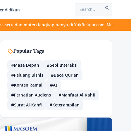
search
endidikan
teri lengkap hanya di YukBelajar.com. Mulai langkah suksesmu har
sell
Popular Tags
#Masa Depan
#Sepi Interaksi
#Peluang Bisnis
#Baca Qur’an
#Konten Ramai
#AI
#Perhatian Audiens
#Manfaat Al-Kahfi
#Surat Al-Kahfi
#Keterampilan