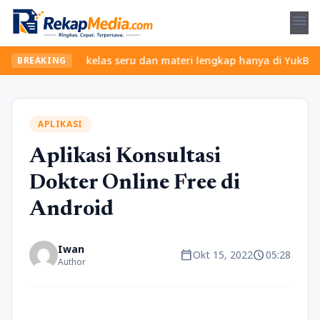
menu
t? Temukan kelas seru dan materi lengkap hanya di YukBelajar.com
BREAKING
APLIKASI
Aplikasi Konsultasi
Dokter Online Free di
Android
Iwan
calendar_today
schedule
Okt 15, 2022
05:28
Author