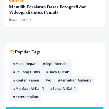
GENERAL
Memilih Peralatan Dasar Fotografi dan
Videografi untuk Pemula
Read more
arrow_forward
sell
Popular Tags
#Masa Depan
#Sepi Interaksi
#Peluang Bisnis
#Baca Qur’an
#Konten Ramai
#AI
#Perhatian Audiens
#Manfaat Al-Kahfi
#Surat Al-Kahfi
#Keterampilan