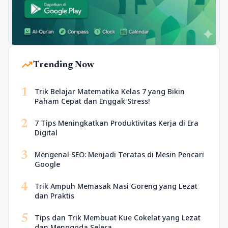
trending_up
Trending Now
1
Trik Belajar Matematika Kelas 7 yang Bikin
Paham Cepat dan Enggak Stress!
2
7 Tips Meningkatkan Produktivitas Kerja di Era
Digital
3
Mengenal SEO: Menjadi Teratas di Mesin Pencari
Google
4
Trik Ampuh Memasak Nasi Goreng yang Lezat
dan Praktis
5
Tips dan Trik Membuat Kue Cokelat yang Lezat
dan Menggoda Selera