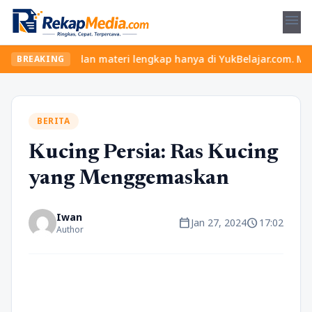
menu
s seru dan materi lengkap hanya di YukBelajar.com. Mulai langkah
BREAKING
BERITA
Kucing Persia: Ras Kucing
yang Menggemaskan
Iwan
calendar_today
schedule
Jan 27, 2024
17:02
Author