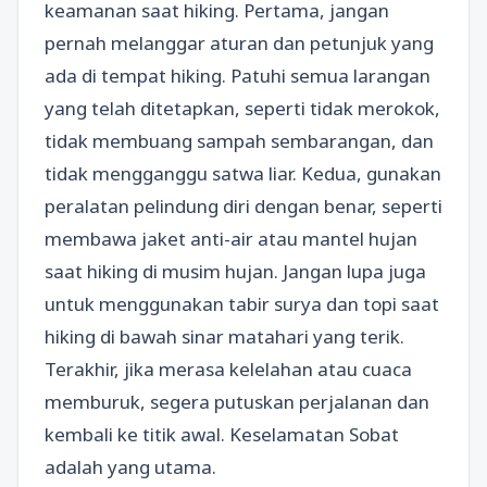
keamanan saat hiking. Pertama, jangan
pernah melanggar aturan dan petunjuk yang
ada di tempat hiking. Patuhi semua larangan
yang telah ditetapkan, seperti tidak merokok,
tidak membuang sampah sembarangan, dan
tidak mengganggu satwa liar. Kedua, gunakan
peralatan pelindung diri dengan benar, seperti
membawa jaket anti-air atau mantel hujan
saat hiking di musim hujan. Jangan lupa juga
untuk menggunakan tabir surya dan topi saat
hiking di bawah sinar matahari yang terik.
Terakhir, jika merasa kelelahan atau cuaca
memburuk, segera putuskan perjalanan dan
kembali ke titik awal. Keselamatan Sobat
adalah yang utama.