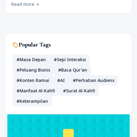
Read more
arrow_forward
sell
Popular Tags
#Masa Depan
#Sepi Interaksi
#Peluang Bisnis
#Baca Qur’an
#Konten Ramai
#AI
#Perhatian Audiens
#Manfaat Al-Kahfi
#Surat Al-Kahfi
#Keterampilan