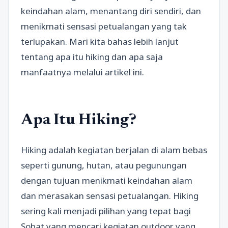
keindahan alam, menantang diri sendiri, dan
menikmati sensasi petualangan yang tak
terlupakan. Mari kita bahas lebih lanjut
tentang apa itu hiking dan apa saja
manfaatnya melalui artikel ini.
Apa Itu Hiking?
Hiking adalah kegiatan berjalan di alam bebas
seperti gunung, hutan, atau pegunungan
dengan tujuan menikmati keindahan alam
dan merasakan sensasi petualangan. Hiking
sering kali menjadi pilihan yang tepat bagi
Sobat yang mencari kegiatan outdoor yang