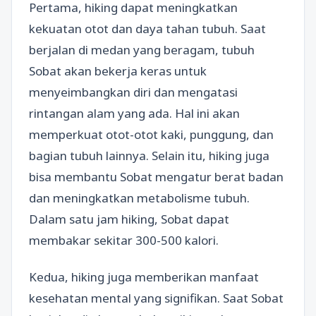
Pertama, hiking dapat meningkatkan
kekuatan otot dan daya tahan tubuh. Saat
berjalan di medan yang beragam, tubuh
Sobat akan bekerja keras untuk
menyeimbangkan diri dan mengatasi
rintangan alam yang ada. Hal ini akan
memperkuat otot-otot kaki, punggung, dan
bagian tubuh lainnya. Selain itu, hiking juga
bisa membantu Sobat mengatur berat badan
dan meningkatkan metabolisme tubuh.
Dalam satu jam hiking, Sobat dapat
membakar sekitar 300-500 kalori.
Kedua, hiking juga memberikan manfaat
kesehatan mental yang signifikan. Saat Sobat