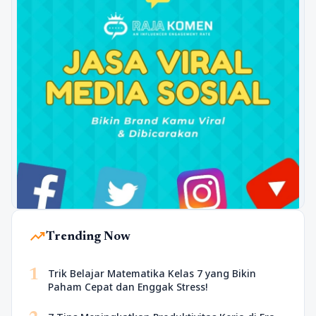
trending_up
Trending Now
1
Trik Belajar Matematika Kelas 7 yang Bikin
Paham Cepat dan Enggak Stress!