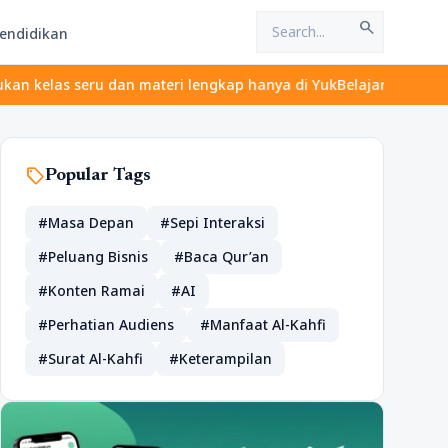
search
endidikan
 dan materi lengkap hanya di YukBelajar.com. Mulai langkah sukse
sell
Popular Tags
#Masa Depan
#Sepi Interaksi
#Peluang Bisnis
#Baca Qur’an
#Konten Ramai
#AI
#Perhatian Audiens
#Manfaat Al-Kahfi
#Surat Al-Kahfi
#Keterampilan