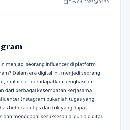
calendar_today
schedule
Des 04, 2023
04:59
tagram
n menjadi seorang influencer di platform
gram? Dalam era digital ini, menjadi seorang
at, mulai dari mendapatkan penghasilan
n dari berbagai kesempatan kerjasama
fluencer Instagram bukanlah tugas yang
has beberapa tips dan trik yang dapat
dan menggapai kesuksesan di dunia digital.