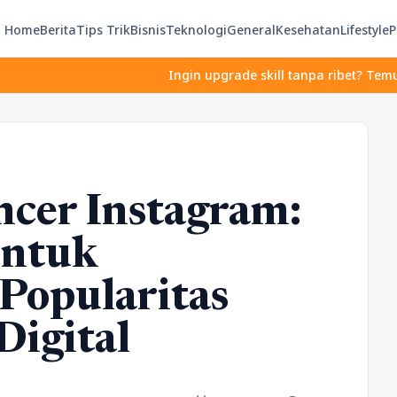
Home
Berita
Tips Trik
Bisnis
Teknologi
General
Kesehatan
Lifestyle
P
Ingin upgrade skill tanpa ribet? Temukan kelas seru
ncer Instagram:
untuk
Popularitas
Digital