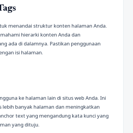
Tags
untuk menandai struktur konten halaman Anda.
mahami hierarki konten Anda dan
ang ada di dalamnya. Pastikan penggunaan
engan isi halaman.
gguna ke halaman lain di situs web Anda. Ini
 lebih banyak halaman dan meningkatkan
 anchor text yang mengandung kata kunci yang
man yang dituju.