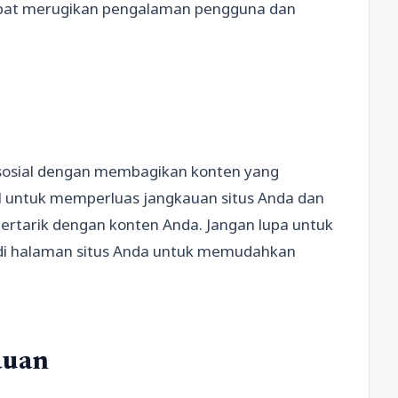
apat merugikan pengalaman pengguna dan
 sosial dengan membagikan konten yang
l untuk memperluas jangkauan situs Anda dan
ertarik dengan konten Anda. Jangan lupa untuk
di halaman situs Anda untuk memudahkan
auan