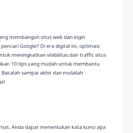
ang membangun situs web dan ingin
encari Google? Di era digital ini, optimasi
tuk meningkatkan visibilitas dan traffic situs
erikan 10 tips yang mudah untuk membantu
Bacalah sampai akhir dan mulailah
ga!
ermat, Anda dapat menentukan kata kunci apa