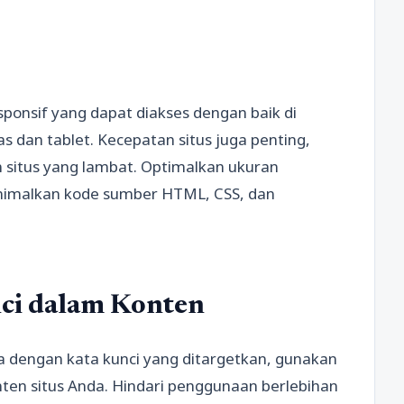
sponsif yang dapat diakses dengan baik di
s dan tablet. Kecepatan situs juga penting,
situs yang lambat. Optimalkan ukuran
imalkan kode sumber HTML, CSS, dan
ci dalam Konten
 dengan kata kunci yang ditargetkan, gunakan
nten situs Anda. Hindari penggunaan berlebihan