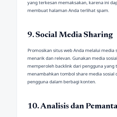
yang terkesan memaksakan, karena ini d
membuat halaman Anda terlihat spam.
9. Social Media Sharing
Promosikan situs web Anda melalui media
menarik dan relevan. Gunakan media sosia
memperoleh backlink dari pengguna yang t
menambahkan tombol share media sosial 
pengguna dalam berbagi konten.
10. Analisis dan Pemant