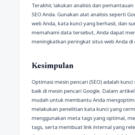
Terakhir, lakukan analisis dan pemantauan
SEO Anda. Gunakan alat analisis seperti Goo
web Anda, kata kunci yang berhasil, dan s
memahami data tersebut, Anda dapat memb
meningkatkan peringkat situs web Anda di 
Kesimpulan
Optimasi mesin pencari (SEO) adalah kunc
baik di mesin pencari Google. Dalam artike
mudah untuk membantu Anda mengoptimalk
melakukan penelitian kata kunci yang cer
menggunakan meta tags yang optimal, m
tags, serta membuat link internal yang rel