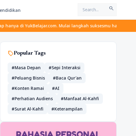
search
endidikan
kBelajar.com. Mulai langkah suksesmu hari ini! • Mau lulus? Lati
sell
Popular Tags
#Masa Depan
#Sepi Interaksi
#Peluang Bisnis
#Baca Qur’an
#Konten Ramai
#AI
#Perhatian Audiens
#Manfaat Al-Kahfi
#Surat Al-Kahfi
#Keterampilan