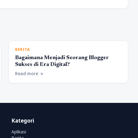
BERITA
Bagaimana Menjadi Seorang Blogger
Sukses di Era Digital?
Read more
arrow_forward
Kategori
Aplikasi
Berita