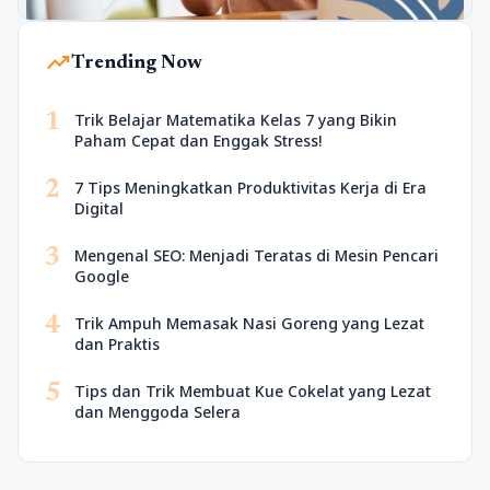
trending_up
Trending Now
1
Trik Belajar Matematika Kelas 7 yang Bikin
Paham Cepat dan Enggak Stress!
2
7 Tips Meningkatkan Produktivitas Kerja di Era
Digital
3
Mengenal SEO: Menjadi Teratas di Mesin Pencari
Google
4
Trik Ampuh Memasak Nasi Goreng yang Lezat
dan Praktis
5
Tips dan Trik Membuat Kue Cokelat yang Lezat
dan Menggoda Selera