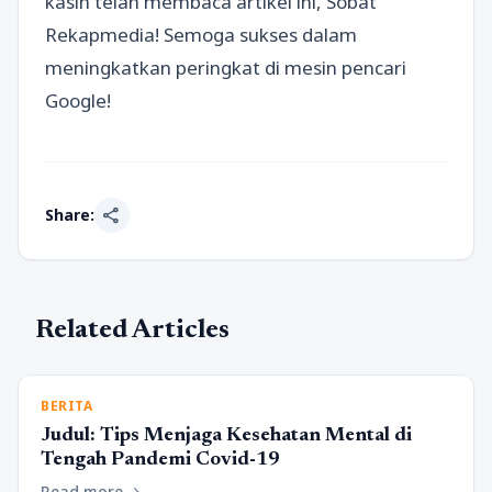
kasih telah membaca artikel ini, Sobat
Rekapmedia! Semoga sukses dalam
meningkatkan peringkat di mesin pencari
Google!
share
Share:
Related Articles
BERITA
Judul: Tips Menjaga Kesehatan Mental di
Tengah Pandemi Covid-19
Read more