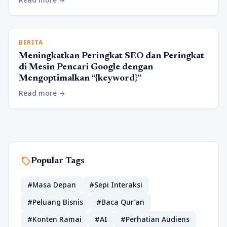
arrow_forward
BERITA
Meningkatkan Peringkat SEO dan Peringkat
di Mesin Pencari Google dengan
Mengoptimalkan “{keyword}”
Read more
arrow_forward
sell
Popular Tags
#Masa Depan
#Sepi Interaksi
#Peluang Bisnis
#Baca Qur’an
#Konten Ramai
#AI
#Perhatian Audiens