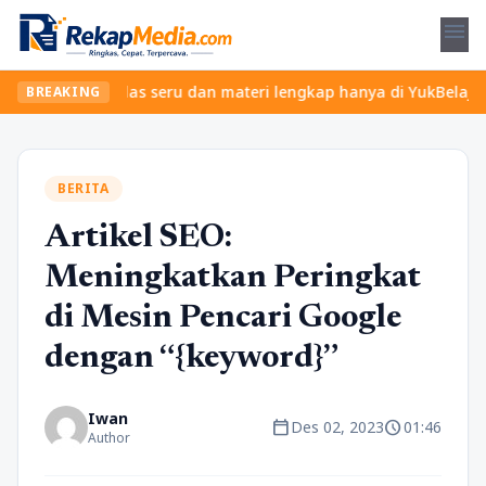
menu
ukan kelas seru dan materi lengkap hanya di YukBelajar.com. Mula
BREAKING
BERITA
Artikel SEO:
Meningkatkan Peringkat
di Mesin Pencari Google
dengan “{keyword}”
Iwan
calendar_today
schedule
Des 02, 2023
01:46
Author