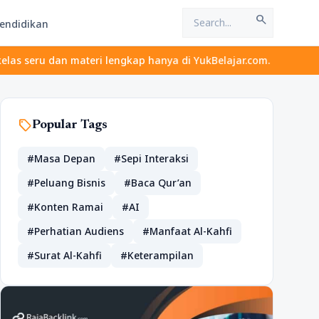
search
endidikan
materi lengkap hanya di YukBelajar.com. Mulai langkah suksesmu h
sell
Popular Tags
#Masa Depan
#Sepi Interaksi
#Peluang Bisnis
#Baca Qur’an
#Konten Ramai
#AI
#Perhatian Audiens
#Manfaat Al-Kahfi
#Surat Al-Kahfi
#Keterampilan