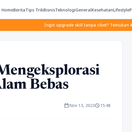
Home
Berita
Tips Trik
Bisnis
Teknologi
General
Kesehatan
Lifestyle
P
Ingin upgrade skill tanpa ribet? Temukan kelas seru dan 
Mengeksplorasi
Alam Bebas
calendar_today
schedule
Nov 13, 2023
15:48