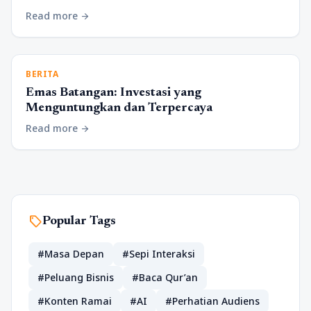
Read more
arrow_forward
BERITA
Emas Batangan: Investasi yang
Menguntungkan dan Terpercaya
Read more
arrow_forward
sell
Popular Tags
#Masa Depan
#Sepi Interaksi
#Peluang Bisnis
#Baca Qur’an
#Konten Ramai
#AI
#Perhatian Audiens