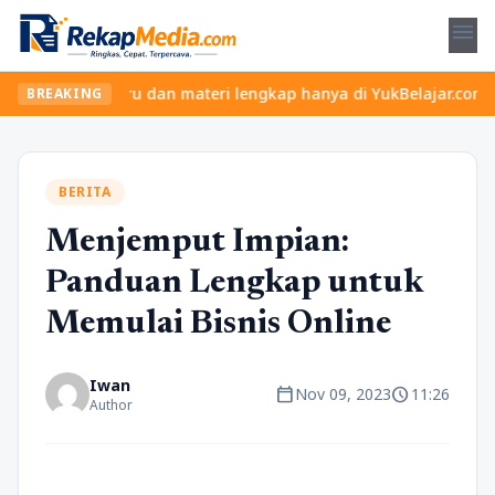
menu
elas seru dan materi lengkap hanya di YukBelajar.com. Mulai lang
BREAKING
BERITA
Menjemput Impian:
Panduan Lengkap untuk
Memulai Bisnis Online
Iwan
calendar_today
schedule
Nov 09, 2023
11:26
Author