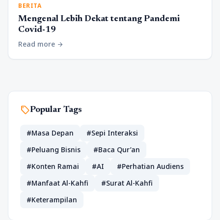
BERITA
Mengenal Lebih Dekat tentang Pandemi
Covid-19
Read more
arrow_forward
sell
Popular Tags
#Masa Depan
#Sepi Interaksi
#Peluang Bisnis
#Baca Qur’an
#Konten Ramai
#AI
#Perhatian Audiens
#Manfaat Al-Kahfi
#Surat Al-Kahfi
#Keterampilan