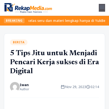
menu
 Temukan kelas seru dan materi lengkap hanya di YukBelajar.com. 
BREAKING
BERITA
5 Tips Jitu untuk Menjadi
Pencari Kerja sukses di Era
Digital
Iwan
calendar_today
schedule
Nov 29, 2023
02:14
Author