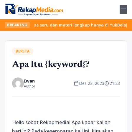
menu
mukan kelas seru dan materi lengkap hanya di YukBelajar.com. Mul
BREAKING
BERITA
Apa Itu {keyword}?
Iwan
calendar_today
schedule
Des 23, 2023
21:23
Author
Hello sobat Rekapmedia! Apa kabar kalian
hari ini? Pada kesempatan kali ini, kita akan