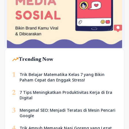
trending_up
Trending Now
1
Trik Belajar Matematika Kelas 7 yang Bikin
Paham Cepat dan Enggak Stress!
2
7 Tips Meningkatkan Produktivitas Kerja di Era
Digital
3
Mengenal SEO: Menjadi Teratas di Mesin Pencari
Google
4
Trik Ampuh Memasak Nasi Goreng yang Lezat