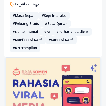
sell
Popular Tags
#Masa Depan
#Sepi Interaksi
#Peluang Bisnis
#Baca Qur’an
#Konten Ramai
#AI
#Perhatian Audiens
#Manfaat Al-Kahfi
#Surat Al-Kahfi
#Keterampilan