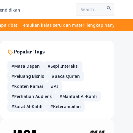
search
endidikan
? Temukan kelas seru dan materi lengkap hanya di YukBelajar.com.
sell
Popular Tags
#Masa Depan
#Sepi Interaksi
#Peluang Bisnis
#Baca Qur’an
#Konten Ramai
#AI
#Perhatian Audiens
#Manfaat Al-Kahfi
#Surat Al-Kahfi
#Keterampilan