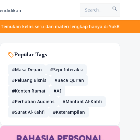
search
endidikan
as seru dan materi lengkap hanya di YukBelajar.com. Mulai langka
sell
Popular Tags
#Masa Depan
#Sepi Interaksi
#Peluang Bisnis
#Baca Qur’an
#Konten Ramai
#AI
#Perhatian Audiens
#Manfaat Al-Kahfi
#Surat Al-Kahfi
#Keterampilan