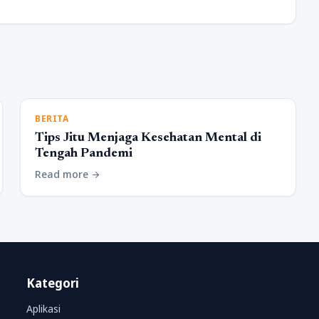
BERITA
Tips Jitu Menjaga Kesehatan Mental di
Tengah Pandemi
Read more
arrow_forward
Kategori
Aplikasi