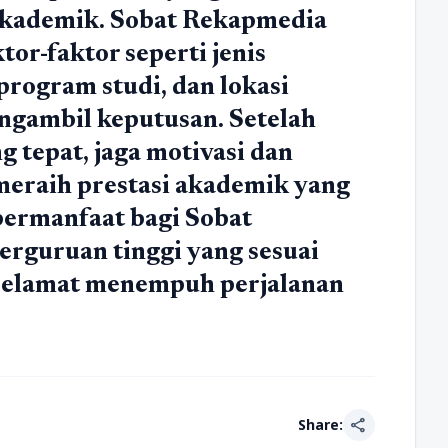
akademik. Sobat Rekapmedia
r-faktor seperti jenis
 program studi, dan lokasi
ngambil keputusan. Setelah
 tepat, jaga motivasi dan
 meraih prestasi akademik yang
 bermanfaat bagi Sobat
rguruan tinggi yang sesuai
 Selamat menempuh perjalanan
share
Share: