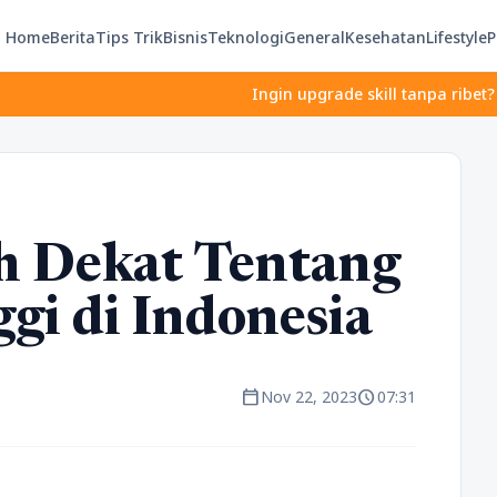
Home
Berita
Tips Trik
Bisnis
Teknologi
General
Kesehatan
Lifestyle
P
Ingin upgrade skill tanpa ribet? Temukan kel
h Dekat Tentang
gi di Indonesia
calendar_today
schedule
Nov 22, 2023
07:31