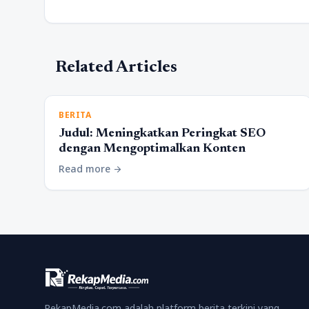
Related Articles
BERITA
Judul: Meningkatkan Peringkat SEO
dengan Mengoptimalkan Konten
Read more
arrow_forward
RekapMedia.com adalah platform berita terkini yang