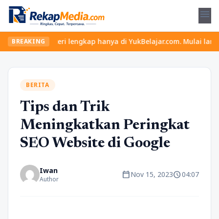
menu
teri lengkap hanya di YukBelajar.com. Mulai langkah suksesmu har
BREAKING
BERITA
Tips dan Trik
Meningkatkan Peringkat
SEO Website di Google
Iwan
calendar_today
schedule
Nov 15, 2023
04:07
Author