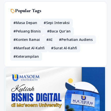
sell
Popular Tags
#Masa Depan
#Sepi Interaksi
#Peluang Bisnis
#Baca Qur’an
#Konten Ramai
#AI
#Perhatian Audiens
#Manfaat Al-Kahfi
#Surat Al-Kahfi
#Keterampilan