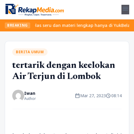
menu
 Temukan kelas seru dan materi lengkap hanya di YukBelajar.com. 
BREAKING
BERITA UMUM
tertarik dengan keelokan
Air Terjun di Lombok
Iwan
calendar_today
schedule
Mar 27, 2023
08:14
Author