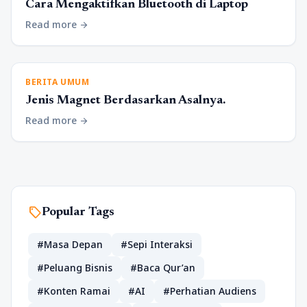
Cara Mengaktifkan Bluetooth di Laptop
Read more
arrow_forward
BERITA UMUM
Jenis Magnet Berdasarkan Asalnya.
Read more
arrow_forward
sell
Popular Tags
#Masa Depan
#Sepi Interaksi
#Peluang Bisnis
#Baca Qur’an
#Konten Ramai
#AI
#Perhatian Audiens