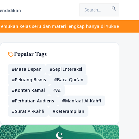
search
endidikan
las seru dan materi lengkap hanya di YukBelajar.com. Mulai langk
sell
Popular Tags
#Masa Depan
#Sepi Interaksi
#Peluang Bisnis
#Baca Qur’an
#Konten Ramai
#AI
#Perhatian Audiens
#Manfaat Al-Kahfi
#Surat Al-Kahfi
#Keterampilan