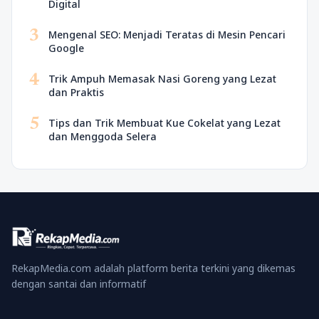
Digital
3
Mengenal SEO: Menjadi Teratas di Mesin Pencari
Google
4
Trik Ampuh Memasak Nasi Goreng yang Lezat
dan Praktis
5
Tips dan Trik Membuat Kue Cokelat yang Lezat
dan Menggoda Selera
RekapMedia.com adalah platform berita terkini yang dikemas
dengan santai dan informatif