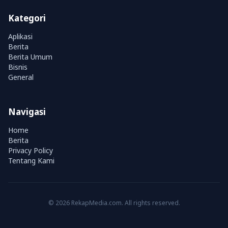
Kategori
Aplikasi
Berita
Berita Umum
Bisnis
General
Navigasi
Home
Berita
Privacy Policy
Tentang Kami
© 2026 RekapMedia.com. All rights reserved.