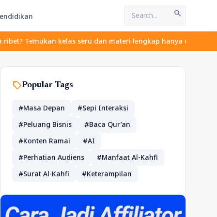
search
endidikan
t? Temukan kelas seru dan materi lengkap hanya di YukBelajar.com
sell
Popular Tags
#Masa Depan
#Sepi Interaksi
#Peluang Bisnis
#Baca Qur’an
#Konten Ramai
#AI
#Perhatian Audiens
#Manfaat Al-Kahfi
#Surat Al-Kahfi
#Keterampilan