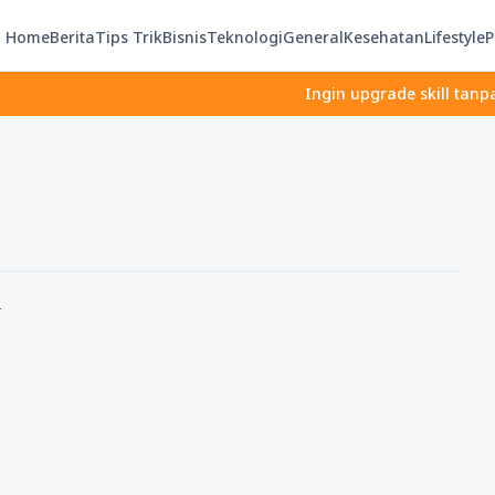
Home
Berita
Tips Trik
Bisnis
Teknologi
General
Kesehatan
Lifestyle
P
Ingin upgrade skill tanpa ribe
n