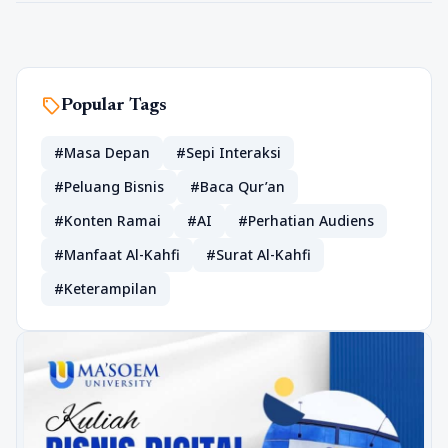
sell
Popular Tags
#Masa Depan
#Sepi Interaksi
#Peluang Bisnis
#Baca Qur’an
#Konten Ramai
#AI
#Perhatian Audiens
#Manfaat Al-Kahfi
#Surat Al-Kahfi
#Keterampilan