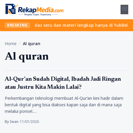
menu
et? Temukan kelas seru dan materi lengkap hanya di YukBelajar.co
BREAKING
Home
/
Al quran
Al quran
General
Al-Qur’an Sudah Digital, Ibadah Jadi Ringan
atau Justru Kita Makin Lalai?
Perkembangan teknologi membuat Al-Qur’an kini hadir dalam
bentuk digital yang bisa diakses kapan saja dan di mana saja
melalui ponsel.…
By Iwan
•
11/01/2026