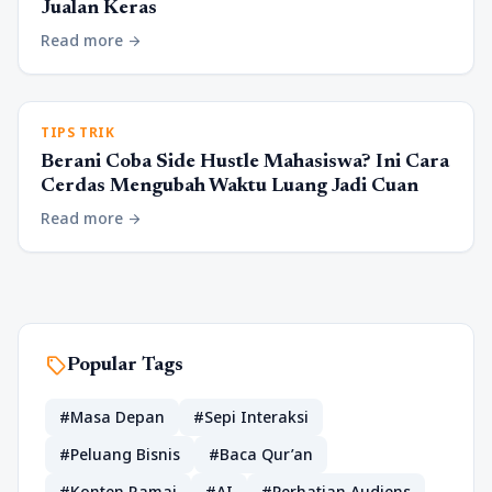
Jualan Keras
Read more
arrow_forward
TIPS TRIK
Berani Coba Side Hustle Mahasiswa? Ini Cara
Cerdas Mengubah Waktu Luang Jadi Cuan
Read more
arrow_forward
sell
Popular Tags
#Masa Depan
#Sepi Interaksi
#Peluang Bisnis
#Baca Qur’an
#Konten Ramai
#AI
#Perhatian Audiens