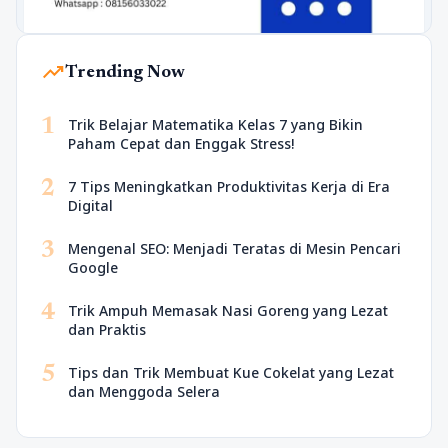
trending_up
Trending Now
1
Trik Belajar Matematika Kelas 7 yang Bikin
Paham Cepat dan Enggak Stress!
2
7 Tips Meningkatkan Produktivitas Kerja di Era
Digital
3
Mengenal SEO: Menjadi Teratas di Mesin Pencari
Google
4
Trik Ampuh Memasak Nasi Goreng yang Lezat
dan Praktis
5
Tips dan Trik Membuat Kue Cokelat yang Lezat
dan Menggoda Selera