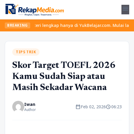
menu
u dan materi lengkap hanya di YukBelajar.com. Mulai langkah suks
BREAKING
TIPS TRIK
Skor Target TOEFL 2026
Kamu Sudah Siap atau
Masih Sekadar Wacana
Iwan
calendar_today
schedule
Feb 02, 2026
06:23
Author