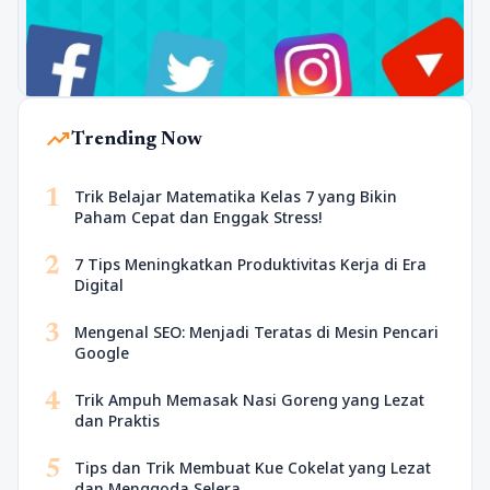
trending_up
Trending Now
1
Trik Belajar Matematika Kelas 7 yang Bikin
Paham Cepat dan Enggak Stress!
2
7 Tips Meningkatkan Produktivitas Kerja di Era
Digital
3
Mengenal SEO: Menjadi Teratas di Mesin Pencari
Google
4
Trik Ampuh Memasak Nasi Goreng yang Lezat
dan Praktis
5
Tips dan Trik Membuat Kue Cokelat yang Lezat
dan Menggoda Selera