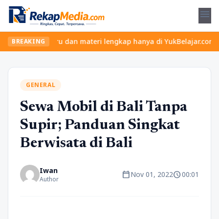
menu
kelas seru dan materi lengkap hanya di YukBelajar.com. Mulai lan
BREAKING
GENERAL
Sewa Mobil di Bali Tanpa
Supir; Panduan Singkat
Berwisata di Bali
Iwan
calendar_today
schedule
Nov 01, 2022
00:01
Author