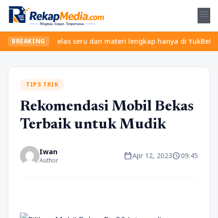
menu
 Temukan kelas seru dan materi lengkap hanya di YukBelajar.com. 
BREAKING
TIPS TRIK
Rekomendasi Mobil Bekas
Terbaik untuk Mudik
Iwan
calendar_today
schedule
Apr 12, 2023
09:45
Author