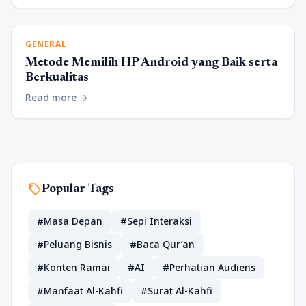
GENERAL
Metode Memilih HP Android yang Baik serta
Berkualitas
Read more
arrow_forward
sell
Popular Tags
#Masa Depan
#Sepi Interaksi
#Peluang Bisnis
#Baca Qur’an
#Konten Ramai
#AI
#Perhatian Audiens
#Manfaat Al-Kahfi
#Surat Al-Kahfi