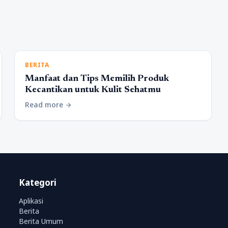
BERITA
Manfaat dan Tips Memilih Produk
Kecantikan untuk Kulit Sehatmu
Read more
arrow_forward
Kategori
Aplikasi
Berita
Berita Umum