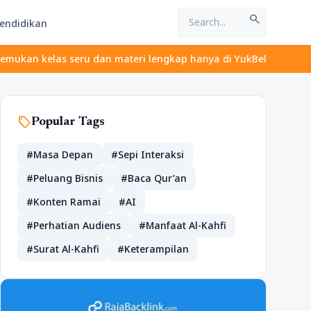
search
endidikan
s seru dan materi lengkap hanya di YukBelajar.com. Mulai langkah
sell
Popular Tags
#Masa Depan
#Sepi Interaksi
#Peluang Bisnis
#Baca Qur’an
#Konten Ramai
#AI
#Perhatian Audiens
#Manfaat Al-Kahfi
#Surat Al-Kahfi
#Keterampilan