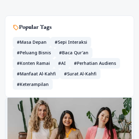
sell
Popular Tags
#Masa Depan
#Sepi Interaksi
#Peluang Bisnis
#Baca Qur’an
#Konten Ramai
#AI
#Perhatian Audiens
#Manfaat Al-Kahfi
#Surat Al-Kahfi
#Keterampilan