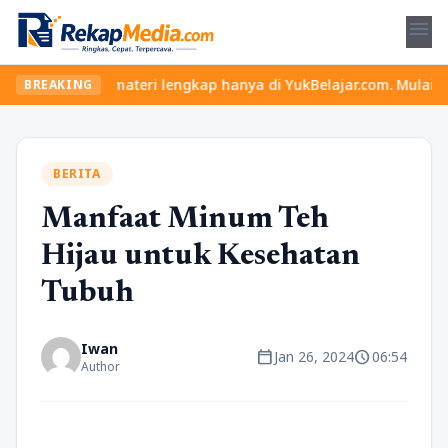
menu
u dan materi lengkap hanya di YukBelajar.com. Mulai langkah suks
BREAKING
BERITA
Manfaat Minum Teh
Hijau untuk Kesehatan
Tubuh
Iwan
calendar_today
schedule
Jan 26, 2024
06:54
Author