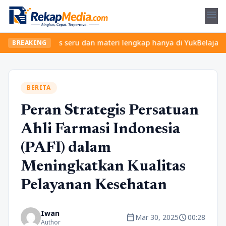
menu
kan kelas seru dan materi lengkap hanya di YukBelajar.com. Mulai
BREAKING
BERITA
Peran Strategis Persatuan
Ahli Farmasi Indonesia
(PAFI) dalam
Meningkatkan Kualitas
Pelayanan Kesehatan
Iwan
calendar_today
schedule
Mar 30, 2025
00:28
Author