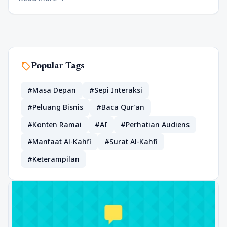
sell
Popular Tags
#Masa Depan
#Sepi Interaksi
#Peluang Bisnis
#Baca Qur’an
#Konten Ramai
#AI
#Perhatian Audiens
#Manfaat Al-Kahfi
#Surat Al-Kahfi
#Keterampilan