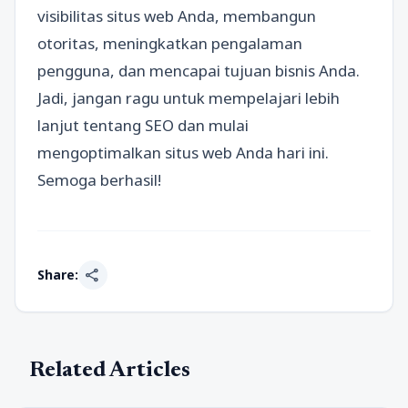
visibilitas situs web Anda, membangun
otoritas, meningkatkan pengalaman
pengguna, dan mencapai tujuan bisnis Anda.
Jadi, jangan ragu untuk mempelajari lebih
lanjut tentang SEO dan mulai
mengoptimalkan situs web Anda hari ini.
Semoga berhasil!
share
Share:
Related Articles