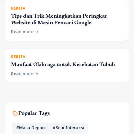
BERITA
Tips dan Trik Meningkatkan Peringkat
Website di Mesin Pencari Google
Read more
arrow_forward
BERITA
Manfaat Olahraga untuk Kesehatan Tubuh
Read more
arrow_forward
sell
Popular Tags
#Masa Depan
#Sepi Interaksi