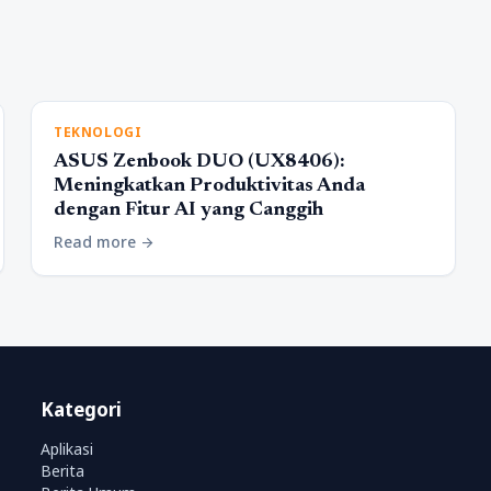
TEKNOLOGI
ASUS Zenbook DUO (UX8406):
Meningkatkan Produktivitas Anda
dengan Fitur AI yang Canggih
Read more
arrow_forward
Kategori
Aplikasi
Berita