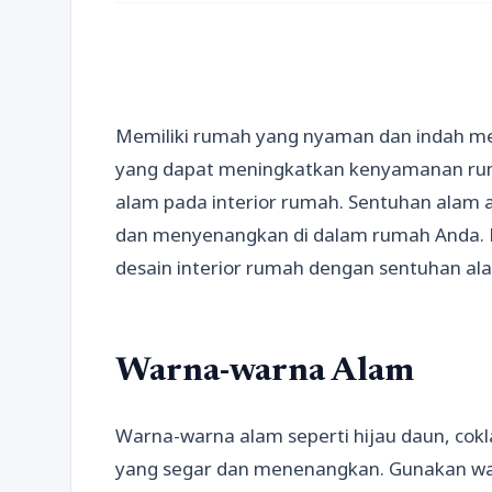
Memiliki rumah yang nyaman dan indah me
yang dapat meningkatkan kenyamanan ru
alam pada interior rumah. Sentuhan alam 
dan menyenangkan di dalam rumah Anda. Ber
desain interior rumah dengan sentuhan al
Warna-warna Alam
Warna-warna alam seperti hijau daun, cokl
yang segar dan menenangkan. Gunakan warn