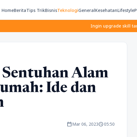
Home
Berita
Tips Trik
Bisnis
Teknologi
General
Kesehatan
Lifestyle
P
Ingin upgrade skill tanpa ribet
Sentuhan Alam
Rumah: Ide dan
n
calendar_today
schedule
Mar 06, 2023
05:50