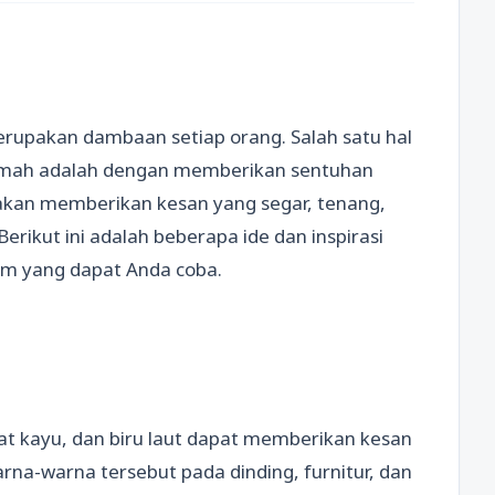
rupakan dambaan setiap orang. Salah satu hal
mah adalah dengan memberikan sentuhan
akan memberikan kesan yang segar, tenang,
ikut ini adalah beberapa ide dan inspirasi
am yang dapat Anda coba.
at kayu, dan biru laut dapat memberikan kesan
a-warna tersebut pada dinding, furnitur, dan