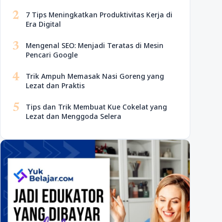
2
7 Tips Meningkatkan Produktivitas Kerja di
Era Digital
3
Mengenal SEO: Menjadi Teratas di Mesin
Pencari Google
4
Trik Ampuh Memasak Nasi Goreng yang
Lezat dan Praktis
5
Tips dan Trik Membuat Kue Cokelat yang
Lezat dan Menggoda Selera