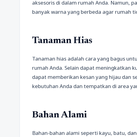
aksesoris di dalam rumah Anda. Namun, p
banyak warna yang berbeda agar rumah tid
Tanaman Hias
Tanaman hias adalah cara yang bagus unt
rumah Anda. Selain dapat meningkatkan ku
dapat memberikan kesan yang hijau dan se
kebutuhan Anda dan tempatkan di area yan
Bahan Alami
Bahan-bahan alami seperti kayu, batu, d