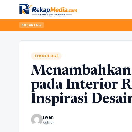
BREAKING
TEKNOLOGI
Menambahkan 
pada Interior 
Inspirasi Desai
Iwan
Author