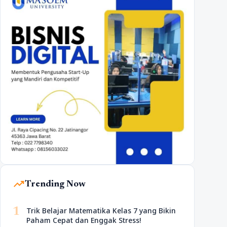
trending_up
Trending Now
1
Trik Belajar Matematika Kelas 7 yang Bikin
Paham Cepat dan Enggak Stress!