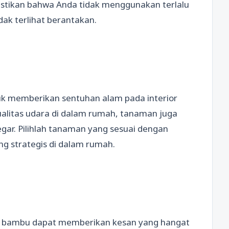
astikan bahwa Anda tidak menggunakan terlalu
ak terlihat berantakan.
uk memberikan sentuhan alam pada interior
alitas udara di dalam rumah, tanaman juga
gar. Pilihlah tanaman yang sesuai dengan
g strategis di dalam rumah.
an bambu dapat memberikan kesan yang hangat