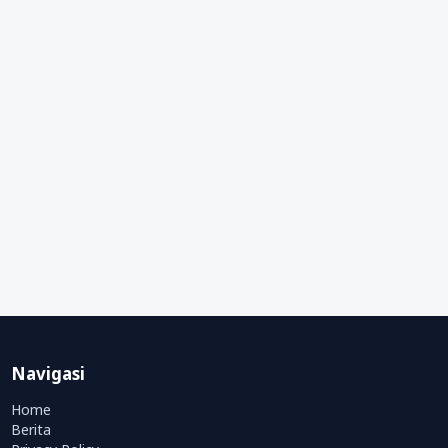
Navigasi
Home
Berita