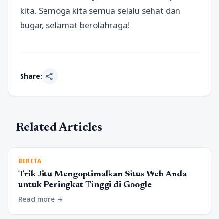
kita. Semoga kita semua selalu sehat dan
bugar, selamat berolahraga!
share
Share:
Related Articles
BERITA
Trik Jitu Mengoptimalkan Situs Web Anda
untuk Peringkat Tinggi di Google
Read more
arrow_forward