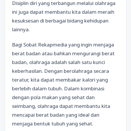
Disiplin diri yang terbangun melalui olahraga
ini juga dapat membantu kita dalam meraih
kesuksesan di berbagai bidang kehidupan
lainnya.
Bagi Sobat Rekapmedia yang ingin menjaga
berat badan atau bahkan mengurangi berat
badan, olahraga adalah salah satu kunci
keberhasilan. Dengan berolahraga secara
teratur, kita dapat membakar kalori yang
berlebih dalam tubuh. Dalam kombinasi
dengan pola makan yang sehat dan
seimbang, olahraga dapat membantu kita
mencapai berat badan yang ideal dan
menjaga bentuk tubuh yang sehat.