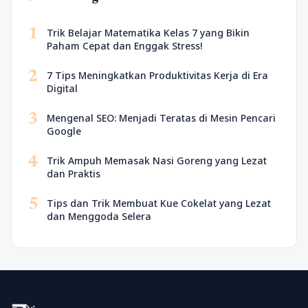
1
Trik Belajar Matematika Kelas 7 yang Bikin
Paham Cepat dan Enggak Stress!
2
7 Tips Meningkatkan Produktivitas Kerja di Era
Digital
3
Mengenal SEO: Menjadi Teratas di Mesin Pencari
Google
4
Trik Ampuh Memasak Nasi Goreng yang Lezat
dan Praktis
5
Tips dan Trik Membuat Kue Cokelat yang Lezat
dan Menggoda Selera