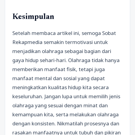
Kesimpulan
Setelah membaca artikel ini, semoga Sobat
Rekapmedia semakin termotivasi untuk
menjadikan olahraga sebagai bagian dari
gaya hidup sehari-hari. Olahraga tidak hanya
memberikan manfaat fisik, tetapi juga
manfaat mental dan sosial yang dapat
meningkatkan kualitas hidup kita secara
keseluruhan. Jangan lupa untuk memilih jenis
olahraga yang sesuai dengan minat dan
kemampuan kita, serta melakukan olahraga
dengan konsisten. Nikmatilah prosesnya dan
rasakan manfaatnya untuk tubuh dan pikiran