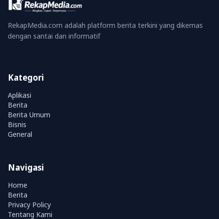
RekapMedia.com adalah platform berita terkini yang dikemas
dengan santai dan informatif
Kategori
Aplikasi
Berita
Berita Umum
Bisnis
General
Navigasi
Home
Berita
Privacy Policy
Tentang Kami