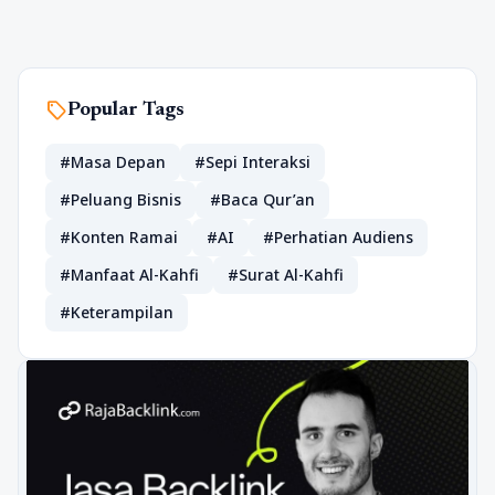
sell
Popular Tags
#Masa Depan
#Sepi Interaksi
#Peluang Bisnis
#Baca Qur’an
#Konten Ramai
#AI
#Perhatian Audiens
#Manfaat Al-Kahfi
#Surat Al-Kahfi
#Keterampilan