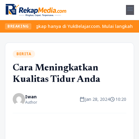
menu
 lengkap hanya di YukBelajar.com. Mulai langkah suksesmu hari in
BREAKING
BERITA
Cara Meningkatkan
Kualitas Tidur Anda
Iwan
calendar_today
schedule
Jan 28, 2024
10:20
Author