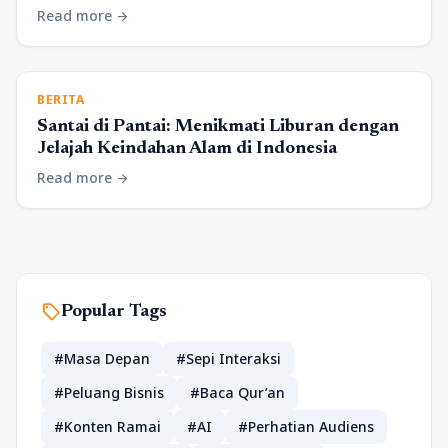
Read more
arrow_forward
BERITA
Santai di Pantai: Menikmati Liburan dengan
Jelajah Keindahan Alam di Indonesia
Read more
arrow_forward
sell
Popular Tags
#Masa Depan
#Sepi Interaksi
#Peluang Bisnis
#Baca Qur’an
#Konten Ramai
#AI
#Perhatian Audiens