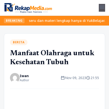
menu
kan kelas seru dan materi lengkap hanya di YukBelajar.com. Mulai
BREAKING
BERITA
Manfaat Olahraga untuk
Kesehatan Tubuh
Iwan
calendar_today
schedule
Nov 09, 2023
21:55
Author