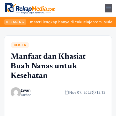
menu
dan materi lengkap hanya di YukBelajar.com. Mulai langkah sukses
BREAKING
BERITA
Manfaat dan Khasiat
Buah Nanas untuk
Kesehatan
Iwan
calendar_today
schedule
Nov 07, 2023
13:13
Author