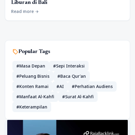
Liburan di Bali
Read more
arrow_forward
sell
Popular Tags
#Masa Depan
#Sepi Interaksi
#Peluang Bisnis
#Baca Qur’an
#Konten Ramai
#AI
#Perhatian Audiens
#Manfaat Al-Kahfi
#Surat Al-Kahfi
#Keterampilan