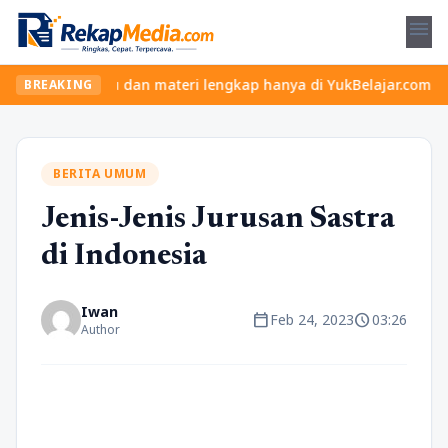
menu
as seru dan materi lengkap hanya di YukBelajar.com. Mulai langka
BREAKING
BERITA UMUM
Jenis-Jenis Jurusan Sastra
di Indonesia
Iwan
calendar_today
schedule
Feb 24, 2023
03:26
Author