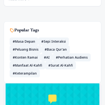
sell
Popular Tags
#Masa Depan
#Sepi Interaksi
#Peluang Bisnis
#Baca Qur’an
#Konten Ramai
#AI
#Perhatian Audiens
#Manfaat Al-Kahfi
#Surat Al-Kahfi
#Keterampilan