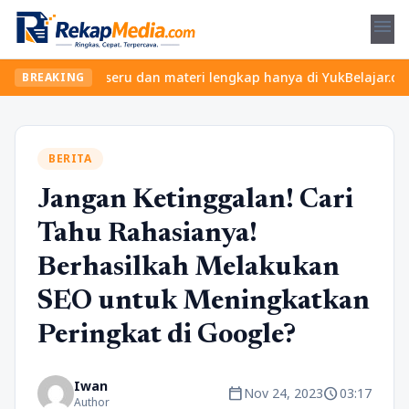
menu
 kelas seru dan materi lengkap hanya di YukBelajar.com. Mulai la
BREAKING
BERITA
Jangan Ketinggalan! Cari
Tahu Rahasianya!
Berhasilkah Melakukan
SEO untuk Meningkatkan
Peringkat di Google?
Iwan
calendar_today
schedule
Nov 24, 2023
03:17
Author