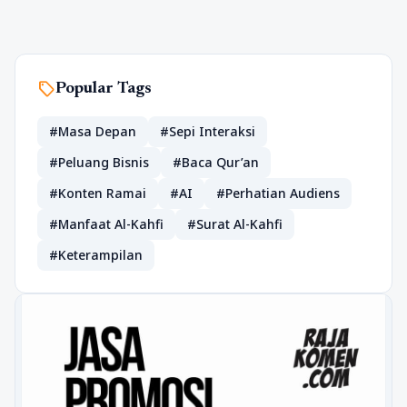
sell
Popular Tags
#Masa Depan
#Sepi Interaksi
#Peluang Bisnis
#Baca Qur’an
#Konten Ramai
#AI
#Perhatian Audiens
#Manfaat Al-Kahfi
#Surat Al-Kahfi
#Keterampilan