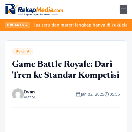
menu
mukan kelas seru dan materi lengkap hanya di YukBelajar.com. Mul
BREAKING
BERITA
Game Battle Royale: Dari
Tren ke Standar Kompetisi
Iwan
calendar_today
schedule
Jan 02, 2025
05:55
Author