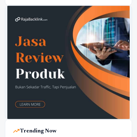
trending_up
Trending Now