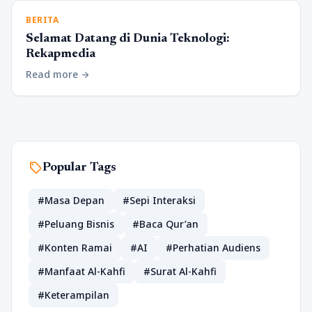
BERITA
Selamat Datang di Dunia Teknologi:
Rekapmedia
Read more
arrow_forward
sell
Popular Tags
#Masa Depan
#Sepi Interaksi
#Peluang Bisnis
#Baca Qur’an
#Konten Ramai
#AI
#Perhatian Audiens
#Manfaat Al-Kahfi
#Surat Al-Kahfi
#Keterampilan