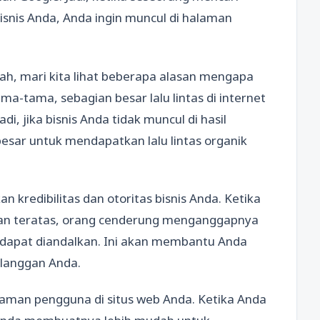
isnis Anda, Anda ingin muncul di halaman
h, mari kita lihat beberapa alasan mengapa
ma-tama, sebagian besar lalu lintas di internet
di, jika bisnis Anda tidak muncul di hasil
esar untuk mendapatkan lalu lintas organik
 kredibilitas dan otoritas bisnis Anda. Ketika
rian teratas, orang cenderung menganggapnya
 dapat diandalkan. Ini akan membantu Anda
langgan Anda.
man pengguna di situs web Anda. Ketika Anda