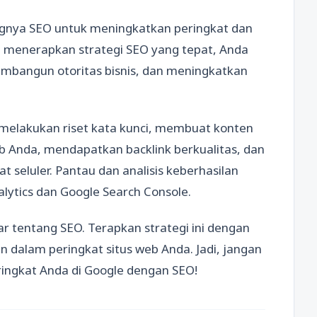
tingnya SEO untuk meningkatkan peringkat dan
an menerapkan strategi SEO yang tepat, Anda
embangun otoritas bisnis, dan meningkatkan
 melakukan riset kata kunci, membuat konten
eb Anda, mendapatkan backlink berkualitas, dan
 seluler. Pantau dan analisis keberhasilan
lytics dan Google Search Console.
r tentang SEO. Terapkan strategi ini dengan
 dalam peringkat situs web Anda. Jadi, jangan
ingkat Anda di Google dengan SEO!