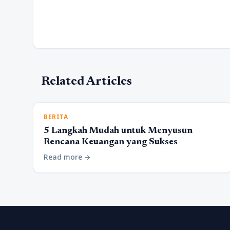
Related Articles
BERITA
5 Langkah Mudah untuk Menyusun
Rencana Keuangan yang Sukses
Read more
arrow_forward