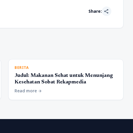
share
Share:
BERITA
Judul: Makanan Sehat untuk Menunjang
Kesehatan Sobat Rekapmedia
Read more
arrow_forward