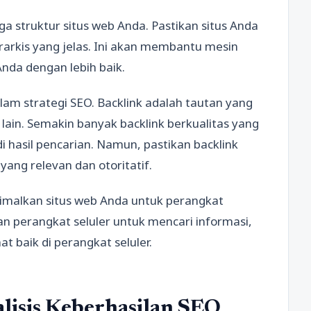
ga struktur situs web Anda. Pastikan situs Anda
rarkis yang jelas. Ini akan membantu mesin
da dengan lebih baik.
lam strategi SEO. Backlink adalah tautan yang
lain. Semakin banyak backlink berkualitas yang
di hasil pencarian. Namun, pastikan backlink
yang relevan dan otoritatif.
ptimalkan situs web Anda untuk perangkat
n perangkat seluler untuk mencari informasi,
at baik di perangkat seluler.
isis Keberhasilan SEO