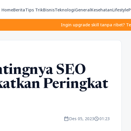
Home
Berita
Tips Trik
Bisnis
Teknologi
General
Kesehatan
Lifestyle
P
Ingin upgrade skill tanpa ribet? Temukan kelas 
tingnya SEO
atkan Peringkat
calendar_today
schedule
Des 05, 2023
01:23