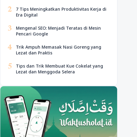
2
7 Tips Meningkatkan Produktivitas Kerja di
Era Digital
3
Mengenal SEO: Menjadi Teratas di Mesin
Pencari Google
4
Trik Ampuh Memasak Nasi Goreng yang
Lezat dan Praktis
5
Tips dan Trik Membuat Kue Cokelat yang
Lezat dan Menggoda Selera