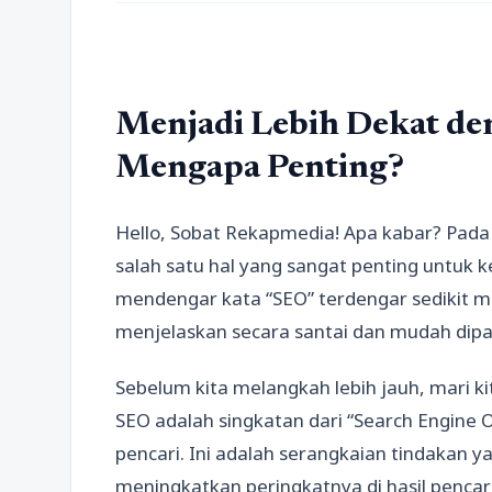
Menjadi Lebih Dekat de
Mengapa Penting?
Hello, Sobat Rekapmedia! Apa kabar? Pada a
salah satu hal yang sangat penting untuk 
mendengar kata “SEO” terdengar sedikit m
menjelaskan secara santai dan mudah dip
Sebelum kita melangkah lebih jauh, mari k
SEO adalah singkatan dari “Search Engine O
pencari. Ini adalah serangkaian tindakan 
meningkatkan peringkatnya di hasil pencari