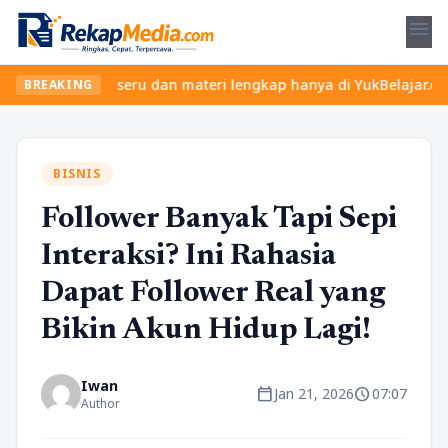
menu
kan kelas seru dan materi lengkap hanya di YukBelajar.com. Mulai
BREAKING
BISNIS
Follower Banyak Tapi Sepi
Interaksi? Ini Rahasia
Dapat Follower Real yang
Bikin Akun Hidup Lagi!
Iwan
calendar_today
schedule
Jan 21, 2026
07:07
Author