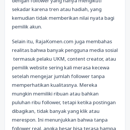
dengan follower yang hanya mengikuti
sekadar karena tren atau hadiah, yang
kemudian tidak memberikan nilai nyata bagi
pemilik akun.
Selain itu, RajaKomen.com juga membahas
realitas bahwa banyak pengguna media sosial
termasuk pelaku UKM, content creator, atau
pemilik website sering kali merasa kecewa
setelah mengejar jumlah follower tanpa
memperhatikan kualitasnya. Mereka
mungkin memiliki ribuan atau bahkan
puluhan ribu follower, tetapi ketika postingan
dibagikan, tidak banyak yang klik atau
merespon. Ini menunjukkan bahwa tanpa
follower real, angka besar bisa terasa hampa