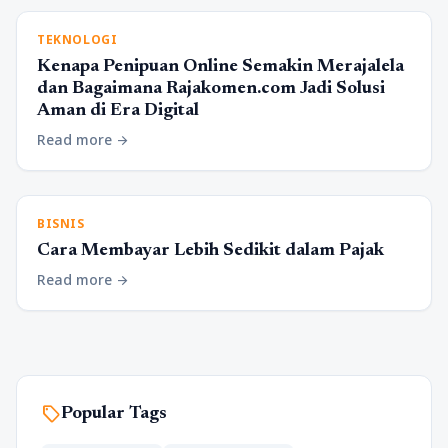
TEKNOLOGI
Kenapa Penipuan Online Semakin Merajalela
dan Bagaimana Rajakomen.com Jadi Solusi
Aman di Era Digital
Read more
arrow_forward
BISNIS
Cara Membayar Lebih Sedikit dalam Pajak
Read more
arrow_forward
sell
Popular Tags