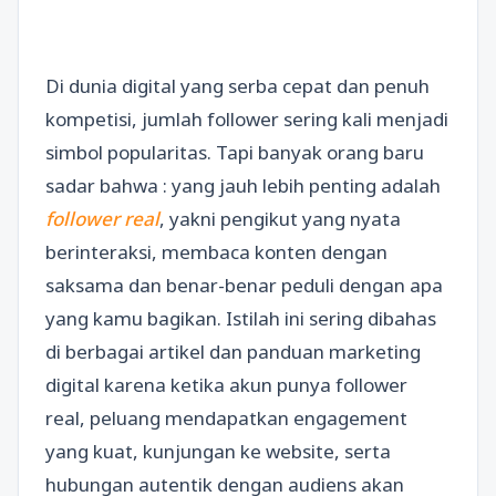
Di dunia digital yang serba cepat dan penuh
kompetisi, jumlah follower sering kali menjadi
simbol popularitas. Tapi banyak orang baru
sadar bahwa : yang jauh lebih penting adalah
follower real
, yakni pengikut yang nyata
berinteraksi, membaca konten dengan
saksama dan benar-benar peduli dengan apa
yang kamu bagikan. Istilah ini sering dibahas
di berbagai artikel dan panduan marketing
digital karena ketika akun punya follower
real, peluang mendapatkan engagement
yang kuat, kunjungan ke website, serta
hubungan autentik dengan audiens akan