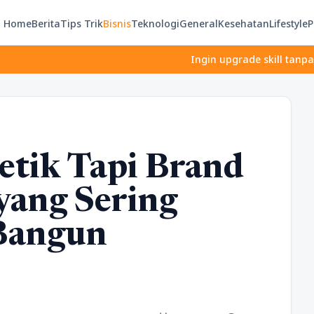
Home
Berita
Tips Trik
Bisnis
Teknologi
General
Kesehatan
Lifestyle
P
Ingin upgrade skill tanpa ribet? T
etik Tapi Brand
 yang Sering
 Bangun