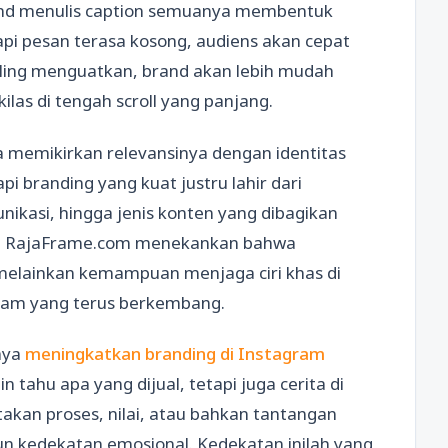
brand menulis caption semuanya membentuk
api pesan terasa kosong, audiens akan cepat
saling menguatkan, brand akan lebih mudah
ilas di tengah scroll yang panjang.
a memikirkan relevansinya dengan identitas
i branding yang kuat justru lahir dari
nikasi, hingga jenis konten yang dibagikan
d. RajaFrame.com menekankan bahwa
 melainkan kemampuan menjaga ciri khas di
gram yang terus berkembang.
aya
meningkatkan branding di Instagram
in tahu apa yang dijual, tetapi juga cerita di
takan proses, nilai, atau bahkan tantangan
 kedekatan emosional. Kedekatan inilah yang