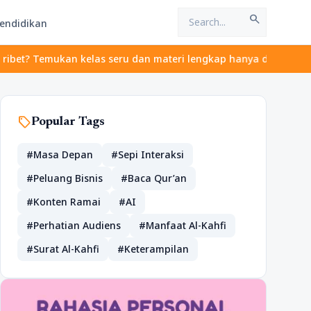
search
endidikan
emukan kelas seru dan materi lengkap hanya di YukBelajar.com. Mu
sell
Popular Tags
#Masa Depan
#Sepi Interaksi
#Peluang Bisnis
#Baca Qur’an
#Konten Ramai
#AI
#Perhatian Audiens
#Manfaat Al-Kahfi
#Surat Al-Kahfi
#Keterampilan