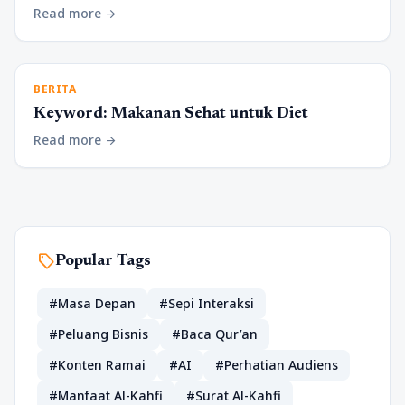
Read more
arrow_forward
BERITA
Keyword: Makanan Sehat untuk Diet
Read more
arrow_forward
sell
Popular Tags
#Masa Depan
#Sepi Interaksi
#Peluang Bisnis
#Baca Qur’an
#Konten Ramai
#AI
#Perhatian Audiens
#Manfaat Al-Kahfi
#Surat Al-Kahfi