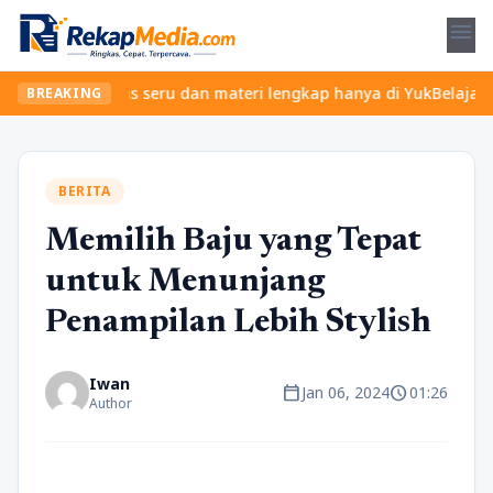
menu
emukan kelas seru dan materi lengkap hanya di YukBelajar.com. Mu
BREAKING
BERITA
Memilih Baju yang Tepat
untuk Menunjang
Penampilan Lebih Stylish
Iwan
calendar_today
schedule
Jan 06, 2024
01:26
Author