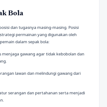
ak Bola
posisi dan tugasnya masing-masing. Posisi
strategi permainan yang digunakan oleh
i pemain dalam sepak bola:
as menjaga gawang agar tidak kebobolan dan
ang.
erangan lawan dan melindungi gawang dari
gatur serangan dan pertahanan serta menjadi
an.