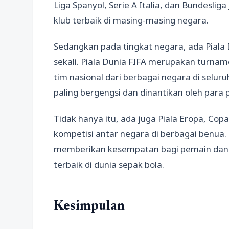
Liga Spanyol, Serie A Italia, dan Bundesli
klub terbaik di masing-masing negara.
Sedangkan pada tingkat negara, ada Piala
sekali. Piala Dunia FIFA merupakan turnam
tim nasional dari berbagai negara di selur
paling bergengsi dan dinantikan oleh para 
Tidak hanya itu, ada juga Piala Eropa, Cop
kompetisi antar negara di berbagai benua.
memberikan kesempatan bagi pemain dan t
terbaik di dunia sepak bola.
Kesimpulan