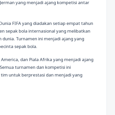
ga Jerman yang menjadi ajang kompetisi antar
 Dunia FIFA yang diadakan setiap empat tahun
en sepak bola internasional yang melibatkan
uh dunia. Turnamen ini menjadi ajang yang
pecinta sepak bola.
a America, dan Piala Afrika yang menjadi ajang
 Semua turnamen dan kompetisi ini
im untuk berprestasi dan menjadi yang