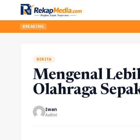
Ingin 
BREAKING
BERITA
Mengenal Lebi
Olahraga Sepak
Iwan
Author