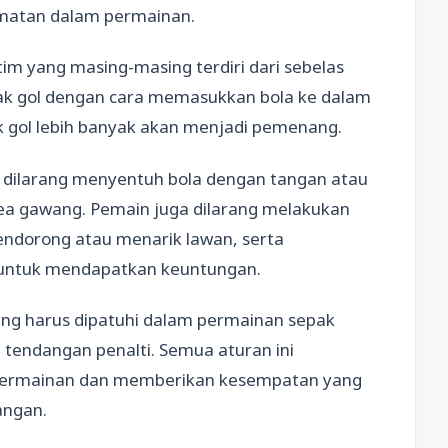
amatan dalam permainan.
im yang masing-masing terdiri dari sebelas
ak gol dengan cara memasukkan bola ke dalam
 gol lebih banyak akan menjadi pemenang.
 dilarang menyentuh bola dengan tangan atau
rea gawang. Pemain juga dilarang melakukan
ndorong atau menarik lawan, serta
h untuk mendapatkan keuntungan.
 yang harus dipatuhi dalam permainan sepak
n tendangan penalti. Semua aturan ini
m permainan dan memberikan kesempatan yang
angan.