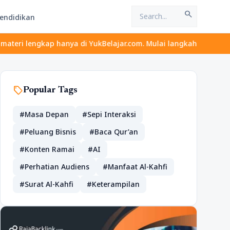
search
endidikan
 hanya di YukBelajar.com. Mulai langkah suksesmu hari ini! • Mau
sell
Popular Tags
#Masa Depan
#Sepi Interaksi
#Peluang Bisnis
#Baca Qur’an
#Konten Ramai
#AI
#Perhatian Audiens
#Manfaat Al-Kahfi
#Surat Al-Kahfi
#Keterampilan