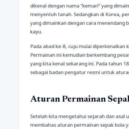
dikenal dengan nama “kemari” yang dimain
menyentuh tanah. Sedangkan di Korea, per
yang dimainkan dengan cara menendang bo
kayu.
Pada abad ke-8, cuju mulai diperkenalkan
Permainan ini kemudian berkembang pesat 
yang kita kenal sekarang ini. Pada tahun 186
sebagai badan pengatur resmi untuk atura
Aturan Permainan Sepa
Setelah kita mengetahui sejarah dan asal u
membahas aturan permainan sepak bola yan