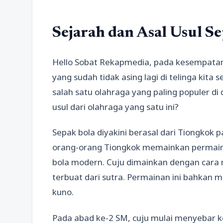
Sejarah dan Asal Usul S
Hello Sobat Rekapmedia, pada kesempatan 
yang sudah tidak asing lagi di telinga kit
salah satu olahraga yang paling populer d
usul dari olahraga yang satu ini?
Sepak bola diyakini berasal dari Tiongkok 
orang-orang Tiongkok memainkan permain
bola modern. Cuju dimainkan dengan cara 
terbuat dari sutra. Permainan ini bahkan m
kuno.
Pada abad ke-2 SM, cuju mulai menyebar ke