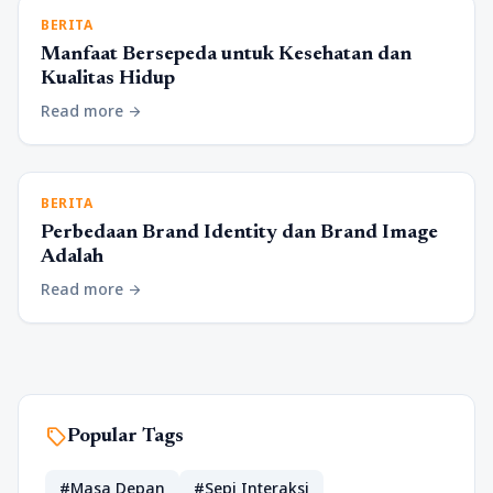
BERITA
Manfaat Bersepeda untuk Kesehatan dan
Kualitas Hidup
Read more
arrow_forward
BERITA
Perbedaan Brand Identity dan Brand Image
Adalah
Read more
arrow_forward
sell
Popular Tags
#Masa Depan
#Sepi Interaksi