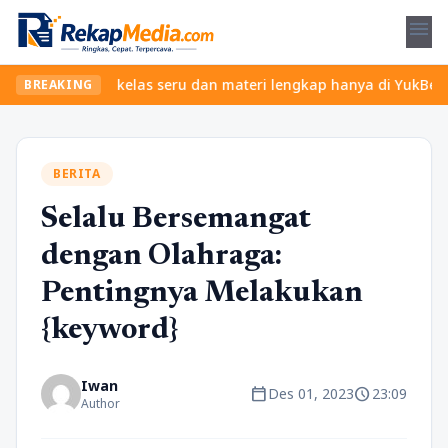
menu
Temukan kelas seru dan materi lengkap hanya di YukBelajar.com. M
BREAKING
BERITA
Selalu Bersemangat
dengan Olahraga:
Pentingnya Melakukan
{keyword}
Iwan
calendar_today
schedule
Des 01, 2023
23:09
Author