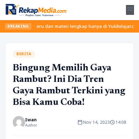
menu
an kelas seru dan materi lengkap hanya di YukBelajar.com. Mulai 
BREAKING
BERITA
Bingung Memilih Gaya
Rambut? Ini Dia Tren
Gaya Rambut Terkini yang
Bisa Kamu Coba!
Iwan
calendar_today
schedule
Nov 14, 2023
14:08
Author