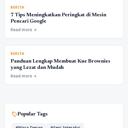
BERITA
7 Tips Meningkatkan Peringkat di Mesin
Pencari Google
Read more
arrow_forward
BERITA
Panduan Lengkap Membuat Kue Brownies
yang Lezat dan Mudah
Read more
arrow_forward
sell
Popular Tags
#Masa Depan
#Sepi Interaksi